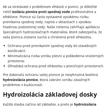
Ak sa stretávate s problémom vlhkosti v pivnici, je dôležité
riešiť
izoláciu pivnice proti spodnej vode
profesionálne a
efektívne. Pivnice sú často vystavené vysokému riziku
prenikania spodnej vody, najmä v oblastiach s vysokou
hladinou podzemnej vody. Naše riešenia zahŕňajú aplikáciu
špeciálnych hydroizolačných materiálov, ktoré zabezpečia, že
vaša pivnica zostane suchá a chránená pred vlhkosťou.
Ochrana pred prenikaním spodnej vody do stavebných
konštrukcií.
Minimalizácia rizika vzniku plesní a poškodenia vnútorných
priestorov.
Dlhodobá ochrana pred vlhkosťou v pivničných priestoroch.
Pre dokonalú ochranu vašej pivnice je nevyhnutná kvalitná
hydroizolácia pivnice
, ktorá zabráni vzniku závažných
problémov v budúcnosti.
Hydroizolácia základovej dosky
Každá stavba začína od základov, a preto je
hydroizolácia