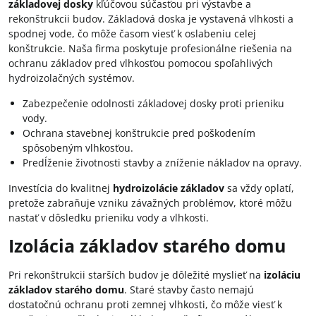
základovej dosky
kľúčovou súčasťou pri výstavbe a
rekonštrukcii budov. Základová doska je vystavená vlhkosti a
spodnej vode, čo môže časom viesť k oslabeniu celej
konštrukcie. Naša firma poskytuje profesionálne riešenia na
ochranu základov pred vlhkosťou pomocou spoľahlivých
hydroizolačných systémov.
Zabezpečenie odolnosti základovej dosky proti prieniku
vody.
Ochrana stavebnej konštrukcie pred poškodením
spôsobeným vlhkosťou.
Predĺženie životnosti stavby a zníženie nákladov na opravy.
Investícia do kvalitnej
hydroizolácie základov
sa vždy oplatí,
pretože zabraňuje vzniku závažných problémov, ktoré môžu
nastať v dôsledku prieniku vody a vlhkosti.
Izolácia základov starého domu
Pri rekonštrukcii starších budov je dôležité myslieť na
izoláciu
základov starého domu
. Staré stavby často nemajú
dostatočnú ochranu proti zemnej vlhkosti, čo môže viesť k