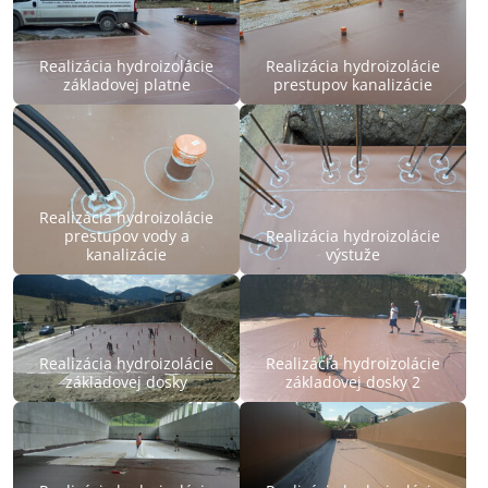
Realizácia hydroizolácie
Realizácia hydroizolácie
základovej platne
prestupov kanalizácie
Realizácia hydroizolácie
prestupov vody a
Realizácia hydroizolácie
kanalizácie
výstuže
Realizácia hydroizolácie
Realizácia hydroizolácie
základovej dosky
základovej dosky 2