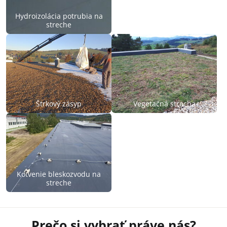
Hydroizolácia potrubia na
streche
Iskrová skúška
Štrkový zásyp
Vegetačná strecha
Kotvenie bleskozvodu na
streche
Prečo si vybrať práve nás?