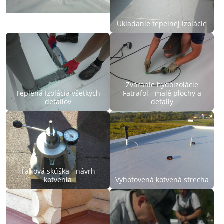
Riešenie detailov strechy
Ukladanie tepelnej izolácie
Zváranie hydoizolácie
Teplená Izolácia všetkých
Fatrafol - malé plochy a
detailov
detaily
Ťahová skúška - návrh
kotvenia
Vyhotovená kotvená strecha