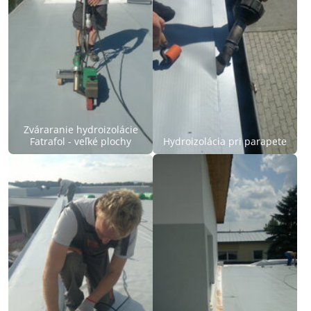
Zváraranie hydroizolácie
Fatrafol - veľké plochy
Hydroizolácia pri parapete