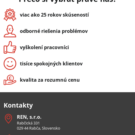
viac ako 25 rokov skúseností
odborné riešenia problémov
vyškolení pracovníci
tisíce spokojných klientov
kvalita za rozumnú cenu
Kontakty
REN, s​.r​.o​.
Rabčická 331
029 44 Rabča, Slovensko