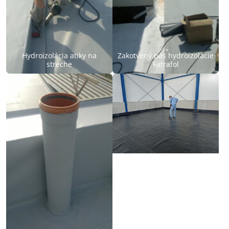
Hydroizolácia atiky na
Zakotvený pás hydroizolácie
streche
Fatrafol