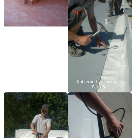
Hydroizolácia terasy na
Kotvenie hydroizolácie
drevenom zrube
Fatrafol