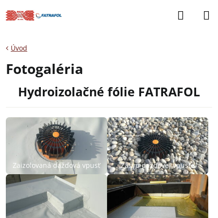
Úvod
Fotogaléria
Hydroizolačné fólie FATRAFOL
Zaizolovaná dažďová vpusť
Zásyp dažďovej vpuste